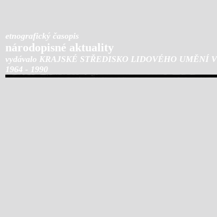
etnografický časopis
národopisné aktuality
vydávalo KRAJSKÉ STŘEDISKO LIDOVÉHO UMĚNÍ 
1964 - 1990