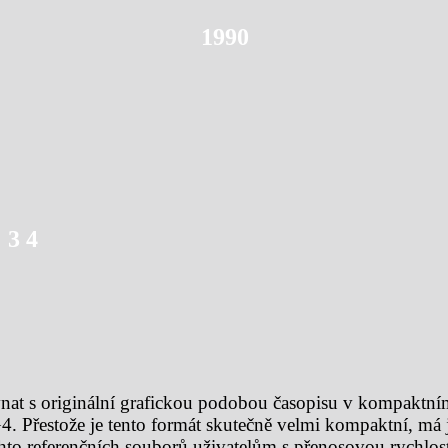
1990
3 4
ovnat s originální grafickou podobou časopisu v kompaktn
G4. Přestože je tento formát skutečně velmi kompaktní, má
o referenčních souborů uživatelům s přenosovou rychlostí