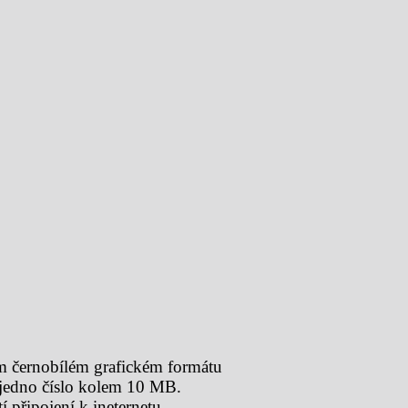
ím černobílém grafickém formátu
 jedno číslo kolem 10 MB.
 připojení k ineternetu