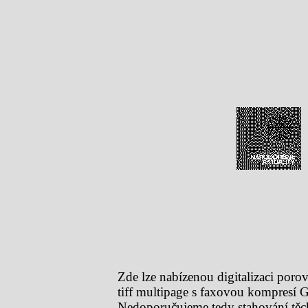
Zde lze nabízenou digitalizaci por
tiff multipage s faxovou kompresí 
Nedoporučujeme tedy stahování těcht