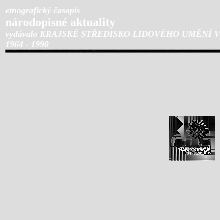
etnografický časopis
národopisné aktuality
vydávalo KRAJSKÉ STŘEDISKO LIDOVÉHO UMĚNÍ 
1964 - 1990