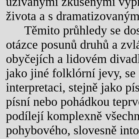
užívanými zkušenými vypr
života a s dramatizovaným
Těmito průhledy se dost
otázce posunů druhů a zvl
obyčejích a lidovém divadl
jako jiné folklórní jevy, se
interpretaci, stejně jako p
písní nebo pohádkou teprv
podílejí komplexně všechn
pohybového, slovesně int