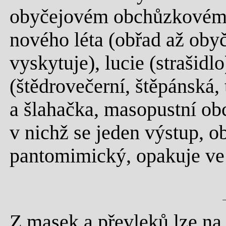
obyčejovém obchůzkovém d
nového léta (obřad až obyč
vyskytuje), lucie (strašidl
(štědrovečerní, štěpánská, 
a šlahačka, masopustní ob
v nichž se jeden výstup, 
pantomimický, opakuje ve 
Z masek a převleků lze na