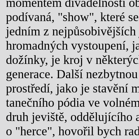
momentem divadelnosti oby
podívaná, "show", které s
jedním z nejpůsobivějších
hromadných vystoupení, ja
dožínky, je kroj v některý
generace. Další nezbytnou 
prostředí, jako je stavění
tanečního pódia ve volném 
druh jeviště, oddělujícího
o "herce", hovořil bych ra