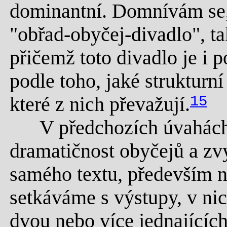
dominantní. Domnívám se, 
"obřad-obyčej-divadlo", ta
přičemž toto divadlo je i p
podle toho, jaké strukturn
které z nich převažují.
15
V předchozích úvahách j
dramatičnost obyčejů a zv
samého textu, především n
setkáváme s výstupy, v ni
dvou nebo více jednajících 