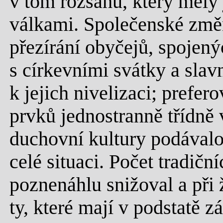
v tom rozsahu, který měly
válkami. Společenské změ
přezírání obyčejů, spojen
s církevními svátky a slav
k jejich nivelizaci; prefe
prvků jednostranně třídně 
duchovní kultury podávalo
celé situaci. Počet tradičn
poznenáhlu snižoval a při 
ty, které mají v podstatě z