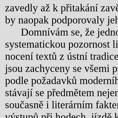
zavedly až k přitakání za
by naopak podporovaly je
Domnívám se, že jednou
systematickou pozornost l
nocení textů z ústní tradic
jsou zachyceny se všemi 
podle požadavků moderního
stávají se předmětem neje
současně i literárním fakt
výstupů při hodech, jízdě