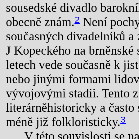
sousedské divadlo barokní
obecně znám.
2
Není pochy
současných divadelníků a z
J Kopeckého na brněnské s
letech vede současně k jis
nebo jinými formami lidov
vývojovými stadii. Tento z
literárněhistoricky a často 
méně již folkloristicky.
3
V této souvislosti se nas