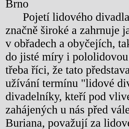
Brno
Pojetí lidového divadla j
značně široké a zahrnuje j
v obřadech a obyčejích, ta
do jisté míry i pololidovo
třeba říci, že tato předsta
užívání termínu "lidové d
divadelníky, kteří pod vli
zahájených u nás před vále
Buriana, považují za lidov