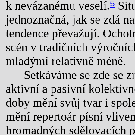
k nevázanému veselí.
5
Sit
jednoznačná, jak se zdá na
tendence převažují. Ochotn
scén v tradičních výročníc
mladými relativně méně.
Setkáváme se zde se z
aktivní a pasivní kolektivn
doby mění svůj tvar i spol
mění repertoár písní vlive
hromadných sdělovacích pr