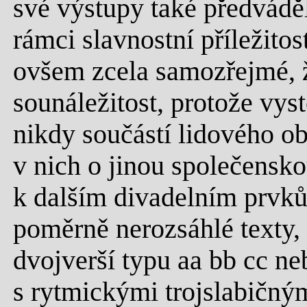
své výstupy také předvádě
rámci slavnostní příležitos
ovšem zcela samozřejmé, ž
sounáležitost, protože vys
nikdy součástí lidového o
v nich o jinou společensk
k dalším divadelním prvků
poměrně nerozsáhlé texty, 
dvojverší typu aa bb cc n
s rytmickými trojslabičn