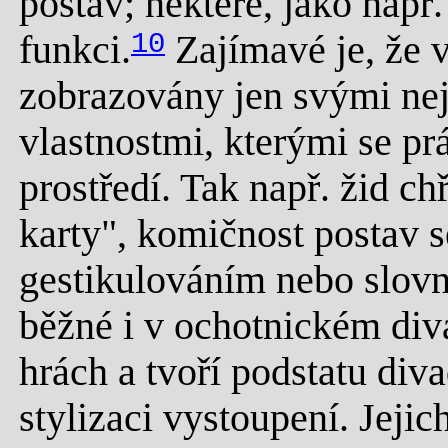
postav; některé, jako např
funkci.
10
Zajímavé je, že v
zobrazovány jen svými nejc
vlastnostmi, kterými se pr
prostředí. Tak např. žid ch
karty", komičnost postav 
gestikulováním nebo slovn
běžné i v ochotnickém div
hrách a tvoří podstatu div
stylizaci vystoupení. Jejic