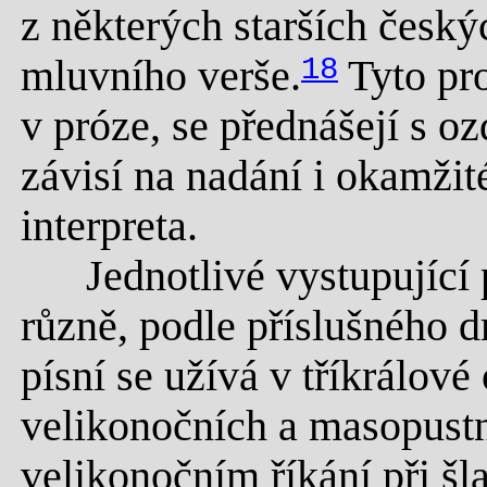
z některých starších český
mluvního verše.
18
Tyto pro
v próze, se přednášejí s 
závisí na nadání i okamži
interpreta.
Jednotlivé vystupující p
různě, podle příslušného 
písní se užívá v tříkrálov
velikonočních a masopustní
velikonočním říkání při šl