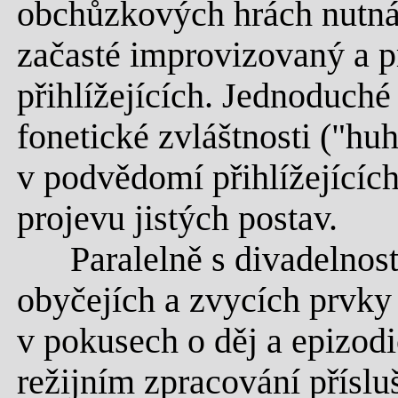
obchůzkových hrách nutná,
začasté improvizovaný a 
přihlížejících. Jednoduché
fonetické zvláštnosti ("hu
v podvědomí přihlížejících 
projevu jistých postav.
Paralelně s divadelností
obyčejích a zvycích prvky
v pokusech o děj a epizodi
režijním zpracování přísluš