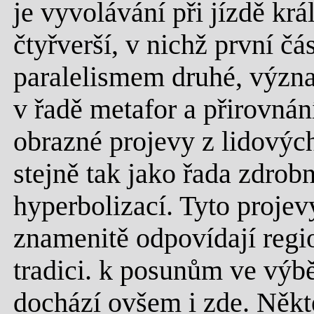
je vyvolávání při jízdě krá
čtyřverší, v nichž první č
paralelismem druhé, význ
v řadě metafor a přirovnán
obrazné projevy z lidových
stejně tak jako řada zdrob
hyperbolizací. Tyto projevy
znamenitě odpovídají regi
tradici. k posunům ve výb
dochází ovšem i zde. Někt