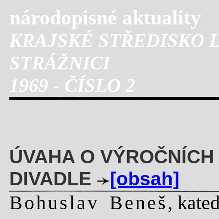
národopisné aktuality
KRAJSKÉ STŘEDISKO 
STRÁŽNICI
1969 - ČÍSLO 2
ÚVAHA O VÝROČNÍCH
DIVADLE
[obsah]
Bohuslav Beneš
, kate