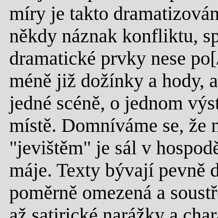
míry je takto dramatizován
někdy náznak konfliktu, s
dramatické prvky nese po[/
méně již dožínky a hody, a
jedné scéně, o jednom vý
místě. Domníváme se, že n
"jevištěm" je sál v hospod
máje. Texty bývají pevně 
poměrně omezená a soustře
až satirické narážky a char