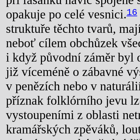
opakuje po celé vesnici.
16
struktuře těchto tvarů, mají
neboť cílem obchůzek všec
i když původní záměr byl o
již víceméně o zábavné vý
v penězích nebo v naturáli
příznak folklórního jevu l
vystoupeními z oblasti netr
kramářských zpěváků, lout