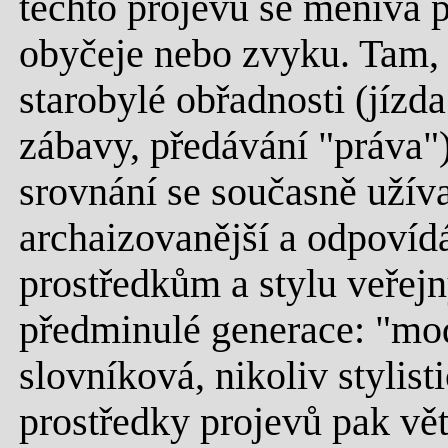
těchto projevů se měnívá 
obyčeje nebo zvyku. Tam, 
starobylé obřadnosti (jízda
zábavy, předávání "práva")
srovnání se současně uží
archaizovanější a odpovíd
prostředkům a stylu veřej
předminulé generace: "mode
slovníková, nikoliv stylist
prostředky projevů pak vět