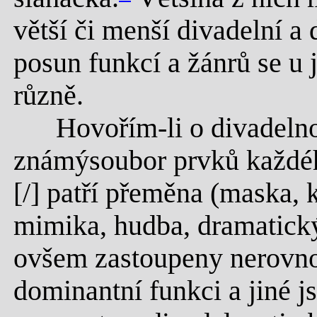
větší či menší divadelní a
posun funkcí a žánrů se u 
různě.
Hovořím-li o divadelnos
známýsoubor prvků každéh
[/] patří přeměna (maska, 
mimika, hudba, dramatický 
ovšem zastoupeny nerovno
dominantní funkci a jiné 