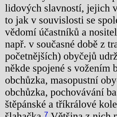
lidových slavností, jejich
to jak v souvislosti se spo
vědomí účastníků a nositel
např. v současné době z 
početnějších) obyčejů udrž
někde spojené s vožením be
obchůzka, masopustní oby
obchůzka, pochovávání bas
štěpánské a tříkrálové kol
šlahačka.
7
Většina z nich 