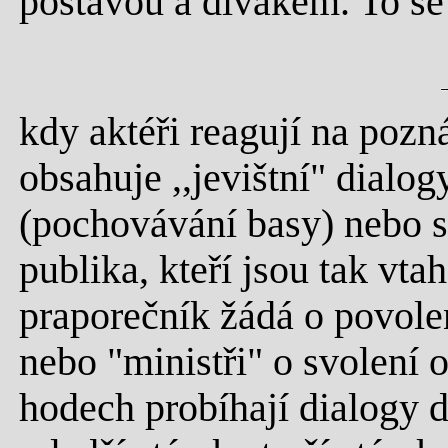
postavou a divákem. To se 
kdy aktéři reagují na poz
obsahuje ,,jevištní" dialo
(pochovávání basy) nebo s
publika, kteří jsou tak vta
praporečník žádá o povol
nebo "ministři" o svolení o
hodech probíhají dialogy d