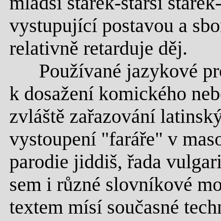
mladší stárek-starší stáre
vystupující postavou a sbo
relativně retarduje děj.
Používané jazykové pros
k dosažení komického nebo
zvláště zařazování latins
vystoupení "faráře" v mas
parodie jiddiš, řada vulga
sem i různé slovníkové mod
textem mísí současné tech