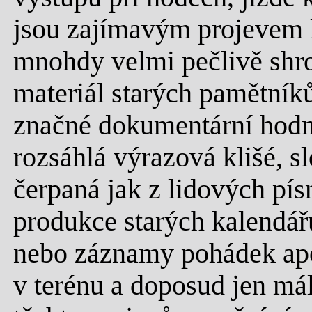
jsou zajímavým projevem li
mnohdy velmi pečlivě sh
materiál starých pamětníků
značné dokumentární hodno
rozsáhlá výrazová klišé, sl
čerpaná jak z lidových písní
produkce starých kalendářů
nebo záznamy pohádek apo
v terénu a doposud jen má