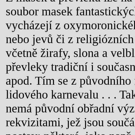
soubor masek fantastických
vycházejí z oxymoronickéh
nebo jevů či z religiózních
včetně žirafy, slona a vel
převleky tradiční i současn
apod. Tím se z původního 
lidového karnevalu . . . T
nemá původní obřadní výz
rekvizitami, jež jsou součá