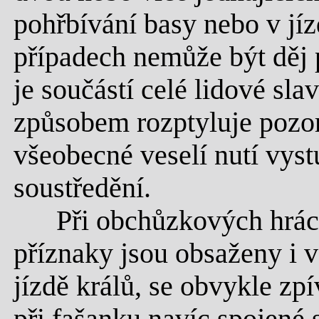
pohřbívání basy nebo v jíz
případech nemůže být děj př
je součástí celé lidové sla
způsobem rozptyluje pozor
všeobecné veselí nutí vys
soustředění.
Při obchůzkových hrách,
příznaky jsou obsaženy i 
jízdě králů, se obvykle zpív
při fašanku navíc spojené 