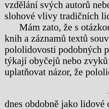
vzdělání svých autorů nebo
slohové vlivy tradičních l
Mám zato, že s otázkou 
knih a záznamů textů souvi
pololidovosti podobných p
týkají obyčejů nebo zvyků
uplatňovat názor, že polol
dnes obdobně jako lidové 