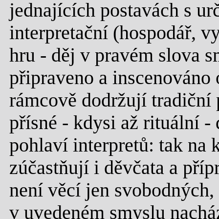
jednajících postavách s ur
interpretační (hospodář, v
hru - děj v pravém slova s
připraveno a inscenováno o
rámcově dodržují tradiční p
přísné - kdysi až rituální 
pohlaví interpretů: tak na 
zúčastňují i děvčata a příp
není věcí jen svobodných, 
v uvedeném smyslu nachá